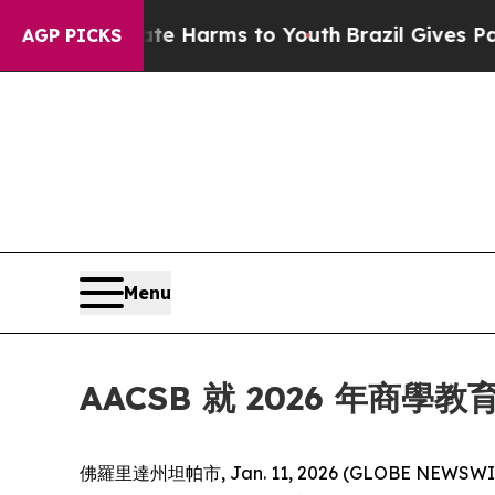
d to Abate Harms to Youth
Brazil Gives Parents 
AGP PICKS
Menu
AACSB 就 2026 年商
佛羅里達州坦帕市, Jan. 11, 2026 (GLOBE NEWSWIR