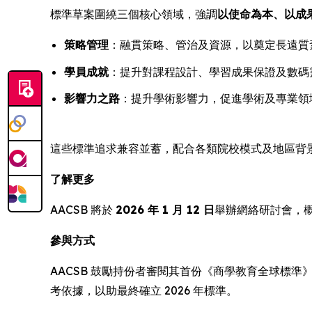
標準草案圍繞三個核心領域，強調
以使命為本、以成
策略管理
：融貫策略、管治及資源，以奠定長遠質
學員成就
：提升對課程設計、學習成果保證及數碼
影響力之路
：提升學術影響力，促進學術及專業領
這些標準追求兼容並蓄，配合各類院校模式及地區背
了解更多
AACSB 將於
2026 年 1 月 12 日
舉辦網絡研討會，
參與方式
AACSB 鼓勵持份者審閱其首份《商學教育全球標準
考依據，以助最終確立 2026 年標準。