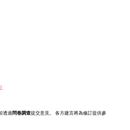
記
前透過
問卷調查
提交意見。 各方建言將為修訂提供參