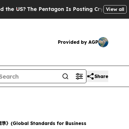
US?
The Pentagon Is Posting Cryptic Biblical Mes
View all
Provided by AGP
Share
lobal Standards for Business