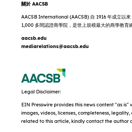
關於 AACSB
AACSB International (AACSB) 自 
1,000 多間認證商學院，是世上規模最大的商學教
aacsb.edu
mediarelations@aacsb.edu
Legal Disclaimer:
EIN Presswire provides this news content "as is" 
images, videos, licenses, completeness, legality, o
related to this article, kindly contact the author