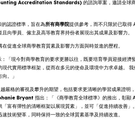
ing Accreditation Standards)
的諮詢草案，邀請全球
推崇的認證標準，旨在為
所有商學院
提供參考，而不只限於已取得 A
並且向學員、僱主及高等教育界持份者展現出其成果及影響力。
現該機構在促進全球商學教育質素及影響力方面與時並進的歷程。
示：「現今對商學教育的要求更勝以往，既要培育學員迎接經濟
的現代實用標準框架，從而在多元的使命及環境中力求卓越。 我
方向。」
越來越嚴格的審視及攀升的期望，包括要求更清晰的學習成果證明
hanie Bryant
指出：「《商學教育全球標準》的推出，彰顯 A
「富有彈性的清晰框架以展現質素」，並可「促進持續改善」。 
迅速技術變革，同時保持一致的全球質素基準及持續改進。