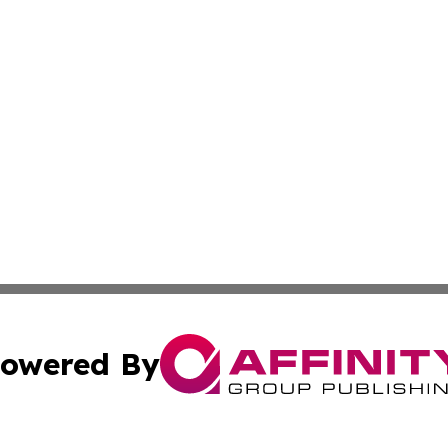
owered By
ubmit Press Release
Terms & Conditions
Copyright/DMCA