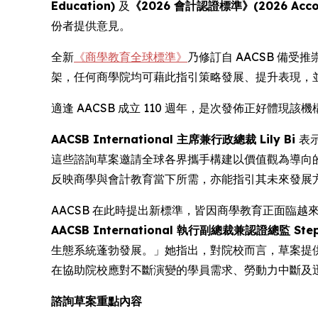
Education)
及
《2026 會計認證標準》(2026 Account
份者提供意見。
全新
《商學教育全球標準》
乃修訂自 AACSB 備受
架，任何商學院均可藉此指引策略發展、提升表現，
適逢 AACSB 成立 110 週年，是次發佈正好體
AACSB International 主席兼行政總裁 Lily Bi
表
這些諮詢草案邀請全球各界攜手構建以價值觀為導向
反映商學與會計教育當下所需，亦能指引其未來發展
AACSB 在此時提出新標準，皆因商學教育正面臨
AACSB International 執行副總裁兼認證總監 Step
生態系統蓬勃發展。」她指出，對院校而言，草案提供
在協助院校應對不斷演變的學員需求、勞動力中斷及
諮詢草案重點內容