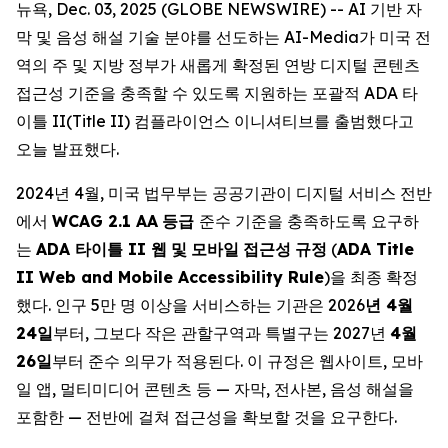
뉴욕, Dec. 03, 2025 (GLOBE NEWSWIRE) -- AI 기반 자
막 및 음성 해설 기술 분야를 선도하는 AI-Media가 미국 전
역의 주 및 지방 정부가 새롭게 확정된 연방 디지털 콘텐츠
접근성 기준을 충족할 수 있도록 지원하는 포괄적 ADA 타
이틀 II(Title II) 컴플라이언스 이니셔티브를 출범했다고
오늘 발표했다.
2024년 4월, 미국 법무부는 공공기관이 디지털 서비스 전반
에서
WCAG 2.1 AA
등급
준수 기준을 충족하도록 요구하
는
ADA
타이틀
II
웹
및
모바일
접근성
규정
(
ADA Title
II Web and Mobile Accessibility Rule
)을 최종 확정
했다. 인구 5만 명 이상을 서비스하는 기관은 2026
년
4
월
24
일
부터, 그보다 작은 관할구역과 특별구는 2027년
4
월
26
일
부터 준수 의무가 적용된다. 이 규정은 웹사이트, 모바
일 앱, 멀티미디어 콘텐츠 등 — 자막, 전사본, 음성 해설을
포함한 — 전반에 걸쳐 접근성을 확보할 것을 요구한다.