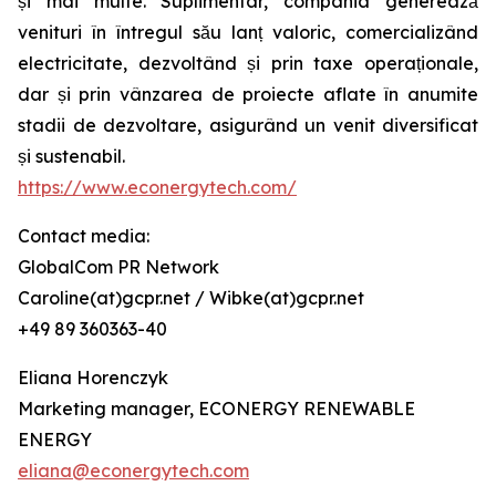
și mai multe. Suplimentar, compania generează
venituri în întregul său lanț valoric, comercializând
electricitate, dezvoltând și prin taxe operaționale,
dar și prin vânzarea de proiecte aflate în anumite
stadii de dezvoltare, asigurând un venit diversificat
și sustenabil.
https://www.econergytech.com/
Contact media:
GlobalCom PR Network
Caroline(at)gcpr.net / Wibke(at)gcpr.net
+49 89 360363-40
Eliana Horenczyk
Marketing manager, ECONERGY RENEWABLE
ENERGY
eliana@econergytech.com