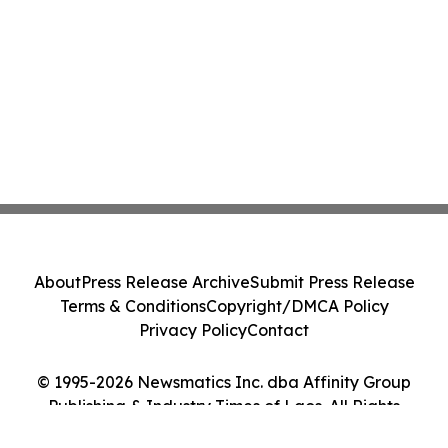
About
Press Release Archive
Submit Press Release
Terms & Conditions
Copyright/DMCA Policy
Privacy Policy
Contact
© 1995-2026 Newsmatics Inc. dba Affinity Group
Publishing & Industry Times of Laos. All Rights
Reserved.